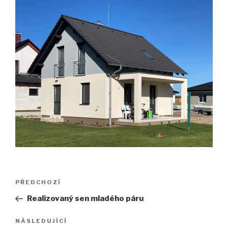
Navigace
Předchozí
PŘEDCHOZÍ
pro
příspěvek
Realizovaný sen mladého páru
příspěvek
Následující
NÁSLEDUJÍCÍ