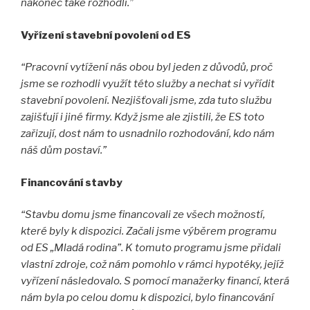
nakonec také rozhodli.
”
Vyřízení stavební povolení od ES
“P
racovní vytížení nás obou byl jeden z důvodů, proč
jsme se rozhodli využít této služby a nechat si vyřídit
stavební povolení. Nezjišťovali jsme, zda tuto službu
zajišťují i jiné firmy. Když jsme ale zjistili, že ES toto
zařizují, dost nám to usnadnilo rozhodování, kdo nám
náš dům postaví.
”
Financování stavby
“
Stavbu domu jsme financovali ze všech možností,
které byly k dispozici. Začali jsme výběrem programu
od ES „Mladá rodina”. K tomuto programu jsme přidali
vlastní zdroje, což nám pomohlo v rámci hypotéky, jejíž
vyřízení následovalo. S pomocí manažerky financí, která
nám byla po celou domu k dispozici, bylo financování