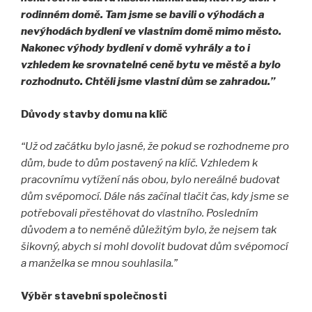
rodinném domě. Tam jsme se bavili o výhodách a
nevýhodách bydlení ve vlastním domě mimo město.
Nakonec výhody bydlení v domě vyhrály a to i
vzhledem ke srovnatelné ceně bytu ve městě a bylo
rozhodnuto. Chtěli jsme vlastní dům se zahradou.”
Důvody stavby domu na klíč
“
Už od začátku bylo jasné, že pokud se rozhodneme pro
dům, bude to dům postavený na klíč. Vzhledem k
pracovnímu vytížení nás obou, bylo nereálné budovat
dům svépomocí. Dále nás začínal tlačit čas, kdy jsme se
potřebovali přestěhovat do vlastního. Posledním
důvodem a to neméně důležitým bylo, že nejsem tak
šikovný, abych si mohl dovolit budovat dům svépomocí
a manželka se mnou souhlasila.
”
Výběr stavební společnosti