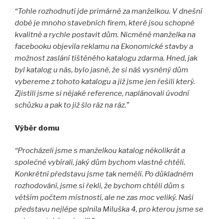
“
Tohle rozhodnutí jde primárně za manželkou. V dnešní
době je mnoho stavebních firem, které jsou schopné
kvalitně a rychle postavit dům. Nicméně manželka na
facebooku objevila reklamu na Ekonomické stavby a
možnost zaslání tištěného katalogu zdarma. Hned, jak
byl katalog u nás, bylo jasné, že si náš vysněný dům
vybereme z tohoto katalogu a již jsme jen řešili který.
Zjistili jsme si nějaké reference, naplánovali úvodní
schůzku a pak to již šlo ráz na ráz.
”
Výběr domu
“
Procházeli jsme s manželkou katalog několikrát a
společně vybírali, jaký dům bychom vlastně chtěli.
Konkrétní představu jsme tak neměli. Po důkladném
rozhodování, jsme si řekli, že bychom chtěli dům s
větším počtem místností, ale ne zas moc veliký. Naši
představu nejlépe splnila Miluška 4, pro kterou jsme se