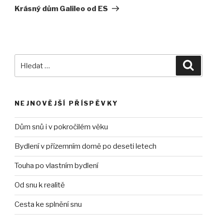
příspěvek
Krásný dům Galileo od ES
Hledat:
Hledán
NEJNOVĚJŠÍ PŘÍSPĚVKY
Dům snů i v pokročilém věku
Bydlení v přízemním domě po deseti letech
Touha po vlastním bydlení
Od snu k realitě
Cesta ke splnění snu