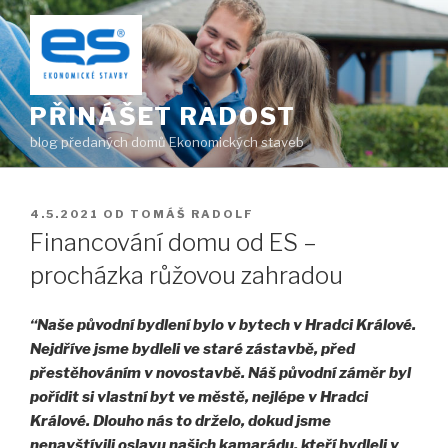
Přejít
k
obsahu
webu
PŘINÁŠET RADOST
blog předaných domů Ekonomických staveb
PUBLIKOVÁNO
4.5.2021
OD
TOMÁŠ RADOLF
Financování domu od ES –
procházka růžovou zahradou
“Naše původní bydlení bylo v bytech v Hradci Králové.
Nejdříve jsme bydleli ve staré zástavbě, před
přestěhováním v novostavbě. Náš původní záměr byl
pořídit si vlastní byt ve městě, nejlépe v Hradci
Králové. Dlouho nás to drželo, dokud jsme
nenavštívili oslavu našich kamarádu, kteří bydleli v