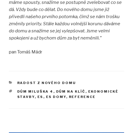
máme spousty, snažíme se postupně zvelebovat co se
dá. Vždy bude co dělat. Do nového domu jsme již
přivedli našeho prvního potomka, čímž se nám trošku
změnily priority. Stále každou volnější korunu dáváme
do domu a snažíme se jej vylepšovat. Jsme velmi
spokojeni a už bychom dům za byt neměnili.”
pan Tomáš Mádr
RUBRIKY
RADOST Z NOVÉHO DOMU
ŠTÍTKY
DŮM MILUŠKA 4
,
DŮM NA KLÍČ
,
EKONOMICKÉ
STAVBY
,
ES
,
ES DOMY
,
REFERENCE