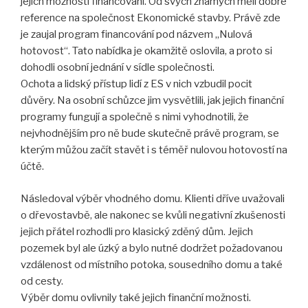
jejich možnosti financování. Od svých známých měli dobré
reference na společnost Ekonomické stavby. Právě zde
je zaujal program financování pod názvem „Nulová
hotovost“. Tato nabídka je okamžitě oslovila, a proto si
dohodli osobní jednání v sídle společnosti.
Ochota a lidský přístup lidí z ES v nich vzbudil pocit
důvěry. Na osobní schůzce jim vysvětlili, jak jejich finanční
programy fungují a společně s nimi vyhodnotili, že
nejvhodnějším pro ně bude skutečně právě program, se
kterým můžou začít stavět i s téměř nulovou hotovostí na
účtě.
Následoval výběr vhodného domu. Klienti dříve uvažovali
o dřevostavbě, ale nakonec se kvůli negativní zkušenosti
jejich přátel rozhodli pro klasický zděný dům. Jejich
pozemek byl ale úzký a bylo nutné dodržet požadovanou
vzdálenost od místního potoka, sousedního domu a také
od cesty.
Výběr domu ovlivnily také jejich finanční možnosti.