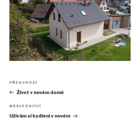
Navigace
Předchozí
PŘEDCHOZÍ
pro
příspěvek
Život v novém domě
příspěvek
Následující
NÁSLEDUJÍCÍ
příspěvek
Užívám si bydlení v novém