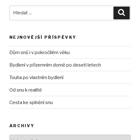
Hledat:
Hledán
NEJNOVĚJŠÍ PŘÍSPĚVKY
Dům snů i v pokročilém věku
Bydlení v přízemním domě po deseti letech
Touha po vlastním bydlení
Od snu k realitě
Cesta ke splnění snu
ARCHIVY
Archivy