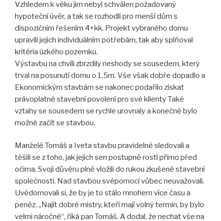
Vzhledem k věku jim nebyl schválen požadovaný
hypoteční úvěr, a tak se rozhodli pro menší dům s
dispozičním řešením 4+kk. Projekt vybraného domu
upravili jejich individuálním potřebám, tak aby splňoval
kritéria úzkého pozemku.
Výstavbu na chvíli zbrzdily neshody se sousedem, který
trval na posunutí domu o 1,5m. Vše však dobře dopadlo a
Ekonomickým stavbám se nakonec podařilo získat
právoplatné stavební povolení pro své klienty Také
vztahy se sousedem se rychle urovnaly a konečně bylo
možné začít se stavbou.
Manželé Tomáš a Iveta stavbu pravidelně sledovali a
těšili se z toho, jak jejich sen postupně rostl přímo před
očima. Svoji důvěru plně vložili do rukou zkušené stavební
společnosti. Nad stavbou svépomocí vůbec neuvažovali.
Uvědomovali si, že by je to stálo mnohem více času a
peněz. „Najít dobré mistry, kteří mají volný termín, by bylo
velmi náročné“, říká pan Tomáš. A dodal, že nechat vše na