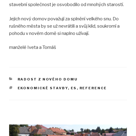
stavební společnost je osvobodilo od mnohých starostí.
Jejich nový domov považují za splnění velkého snu. Do
rušného města by se už nevrátili a svůj klid, soukromí a
pohodu v novém domě si naplno užívají.
manželé Iveta a Tomáš
RUBRIKY
RADOST Z NOVÉHO DOMU
ŠTÍTKY
EKONOMICKÉ STAVBY
,
ES
,
REFERENCE