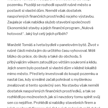
pozemku. Později se rozhodli opustit rušné město a
postavit si vlastní dům. Neměli však dostatek
naspořených finančních prostředků na jeho výstavbu.
Zaujala je však nabídka služeb stavební společnosti
Ekonomické stavby a jejich finanční program „Nulová
hotovost“. Jaký byl celý jejich příběh?
Manželé Tomáš a Iveta bydleli v panelovém bytě. Život v
rušné části města jim do určitého času vyhovoval. Měli
blízko do práce, do školy a také do obchodu. S
přibývajícím věkem zatoužili po větším soukromí a klidu.
Jejich snem bylo postavit si vlastní dům v klidné lokalitě
mimo město. Před lety investovali do koupě pozemku a
nastal čas, kdy si reálně začali pohrávat s myšlenkou
zrealizovat si tento společný sen. Na stavbu však neměli
dostatek naspořených finančních prostředků, a tak se
rozhlédli po možnostech, jak si i navzdory tomu splnit svůj
sen co nejdříve. Prohlédli si nabídky stavebních firem a