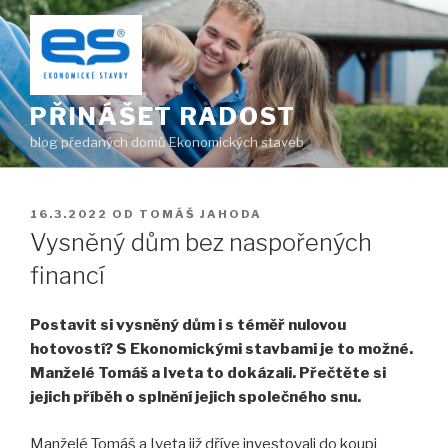
Přejít
k
obsahu
webu
PŘINÁŠET RADOST
blog předaných domů Ekonomických staveb
PUBLIKOVÁNO
16.3.2022
OD
TOMÁŠ JAHODA
Vysněný dům bez naspořených
financí
Postavit si vysněný dům i s téměř nulovou
hotovostí? S Ekonomickými stavbami je to možné.
Manželé Tomáš a Iveta to dokázali. Přečtěte si
jejich příběh o splnění jejich společného snu.
Manželé Tomáš a Iveta již dříve investovali do koupi