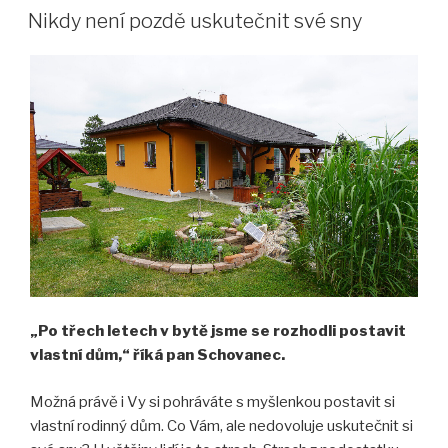
Jetelových“
Nikdy není pozdě uskutečnit své sny
„Po třech letech v bytě jsme se rozhodli postavit
vlastní dům,“ říká pan Schovanec.
Možná právě i Vy si pohráváte s myšlenkou postavit si
vlastní rodinný dům. Co Vám, ale nedovoluje uskutečnit si