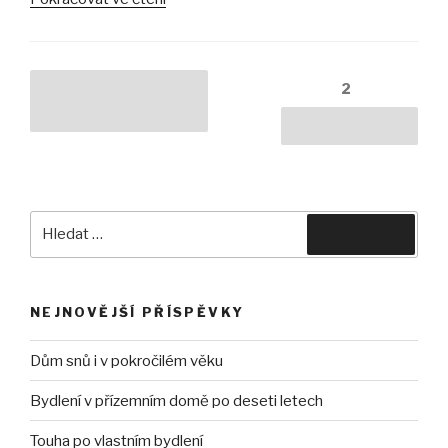
dům
jako
další
Navigace
Stránka:
2
Předchozí
krok“
pro
stránka
Další stránka
příspěvky
Hledat:
Hledání
NEJNOVĚJŠÍ PŘÍSPĚVKY
Dům snů i v pokročilém věku
Bydlení v přízemním domě po deseti letech
Touha po vlastním bydlení