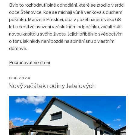
Bylo to rozhodnutí plné odhodlání, které se zrodilo v srdci
obce Štěnovice, kde se míchají vůně venkova s duchem
pokroku. Manželé Preslovi, oba v požehnaném věku 68
let a čerstvě usazení v záslužném odpočinku, začali psát
novou kapitolu svého života. Jejich příběh je svědectvím
o tom, jak nikdy není pozdě na splnění snu o vlastním
domově.
„Nový
Pokračovat ve čtení
domov
manželů
PUBLIKOVÁNO
8.4.2024
Preslových
Nový začátek rodiny Jetelových
ve
Štěnovicích“