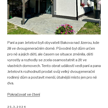
Paní a pan Jetelovi byli obyvateli Bakova nad Jizerou, kde
žili ve dvougeneračním domě. Původně byl dům určen
pro ně a jejich děti, ale časem se situace změnila, děti
vyrostly a rozhodly se zcela osamostatnit a žít ve
vlastních domovech. Tento obrat událostí vedl paní a pana
Jetelovi k rozhodnutí prodat svůj velký dvougenerační
rodinný dům a postavit menší, útulnější místo jen pro ně
dva.
„Nový
Pokračovat ve čtení
začátek
rodiny
PUBLIKOVÁNO
25.3.2024