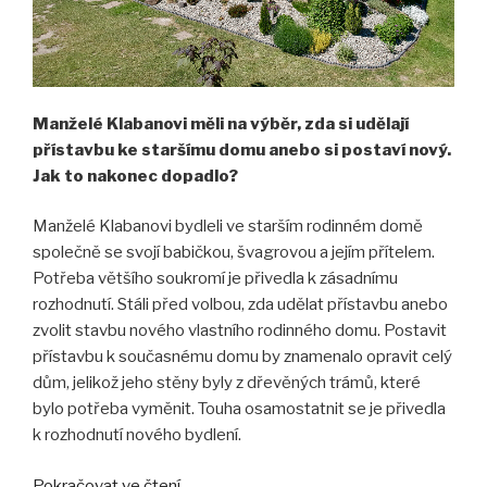
Manželé Klabanovi měli na výběr, zda si udělají
přístavbu ke staršímu domu anebo si postaví nový.
Jak to nakonec dopadlo?
Manželé Klabanovi bydleli ve starším rodinném domě
společně se svojí babičkou, švagrovou a jejím přítelem.
Potřeba většího soukromí je přivedla k zásadnímu
rozhodnutí. Stáli před volbou, zda udělat přístavbu anebo
zvolit stavbu nového vlastního rodinného domu. Postavit
přístavbu k současnému domu by znamenalo opravit celý
dům, jelikož jeho stěny byly z dřevěných trámů, které
bylo potřeba vyměnit. Touha osamostatnit se je přivedla
k rozhodnutí nového bydlení.
„Vlastní
Pokračovat ve čtení