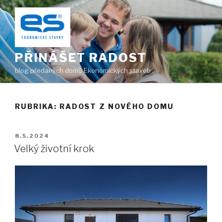
Přejít
k
obsahu
webu
PŘINÁŠET RADOST
blog předaných domů Ekonomických staveb
RUBRIKA:
RADOST Z NOVÉHO DOMU
PUBLIKOVÁNO
8.5.2024
Velký životní krok