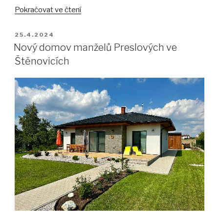
„Velký
Pokračovat ve čtení
životní
krok“
PUBLIKOVÁNO
25.4.2024
Nový domov manželů Preslových ve
Štěnovicích