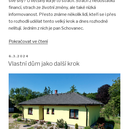
své sny? U většiny lidí je to strach. Strach z nedostatku
financí, strach ze životní změny, ale také nízká
informovanost. Přesto známe několik lidí, kteří se i přes
to rozhodli udělat tento velký krok a dnes rozhodně
nelitují. Jedním z nich je pan Schovanec.
„Nikdy
Pokračovat ve čtení
není
pozdě
PUBLIKOVÁNO
6.3.2024
uskutečnit
Vlastní dům jako další krok
své
sny“