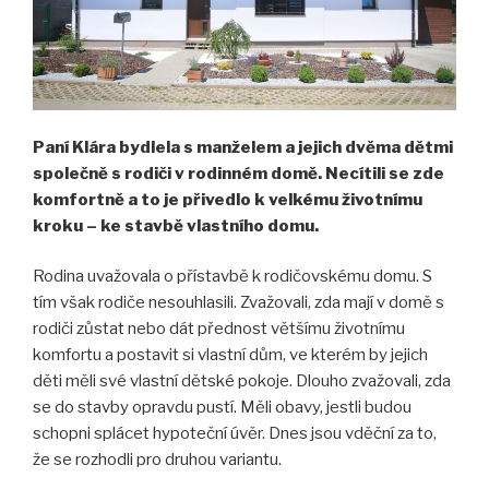
Paní Klára bydlela s manželem a jejich dvěma dětmi
společně s rodiči v rodinném domě. Necítili se zde
komfortně a to je přivedlo k velkému životnímu
kroku – ke stavbě vlastního domu.
Rodina uvažovala o přístavbě k rodičovskému domu. S
tím však rodiče nesouhlasili. Zvažovali, zda mají v domě s
rodiči zůstat nebo dát přednost většímu životnímu
komfortu a postavit si vlastní dům, ve kterém by jejich
děti měli své vlastní dětské pokoje. Dlouho zvažovali, zda
se do stavby opravdu pustí. Měli obavy, jestli budou
schopni splácet hypoteční úvěr. Dnes jsou vděční za to,
že se rozhodli pro druhou variantu.